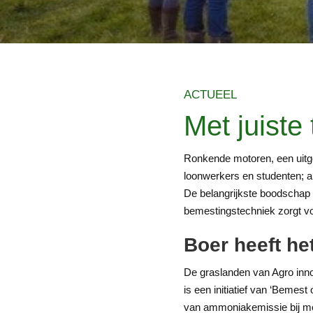
ACTUEEL
Met juiste
Ronkende motoren, een uitge
loonwerkers en studenten; 
De belangrijkste boodschap 
bemestingstechniek zorgt vo
Boer heeft he
De graslanden van Agro in
is een initiatief van ‘Bemes
van ammoniakemissie bij mes