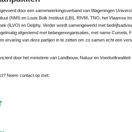
uitgevoerd door een samenwerkingsverband van Wageningen Univers
tuut (NMI) en Louis Bolk Instituut (LBI), RIVM, TNO, het Vlaamse In
oek (ILVO) en Delphy. Verder wordt samengewerkt met bedrijfsadviseur
regelmatig afgestemd met belangenorganisaties, met name Cumela, 
 en ervaring van deze partijen in te zetten om zo samen echt een ver
ierd door het ministerie van Landbouw, Natuur en Voedselkwaliteit (LN
ject? Neem contact op met:
me