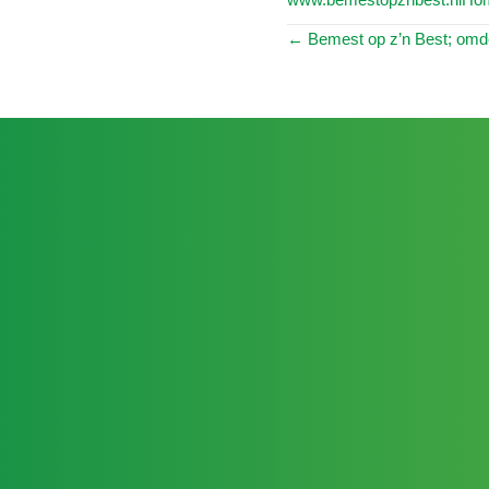
Posts
← Bemest op z’n Best; omd
navigation