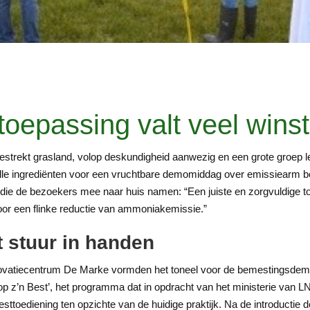
 toepassing valt veel wins
strekt grasland, volop deskundigheid aanwezig en een grote groep le
alle ingrediënten voor een vruchtbare demomiddag over emissiearm
die de bezoekers mee naar huis namen: “Een juiste en zorgvuldige 
or een flinke reductie van ammoniakemissie.”
t stuur in handen
novatiecentrum De Marke vormden het toneel voor de bemestingsde
t op z’n Best’, het programma dat in opdracht van het ministerie van 
ttoediening ten opzichte van de huidige praktijk. Na de introduct