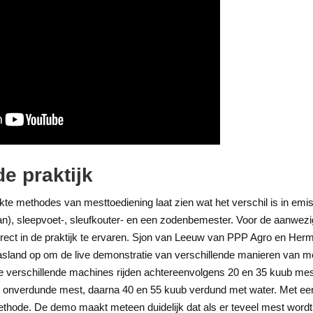
e praktijk
ikte methodes van mesttoediening laat zien wat het verschil is in em
aan), sleepvoet-, sleufkouter- en een zodenbemester. Voor de aanwezi
direct in de praktijk te ervaren. Sjon van Leeuw van PPP Agro en He
sland op om de live demonstratie van verschillende manieren van m
ee verschillende machines rijden achtereenvolgens 20 en 35 kuub mest
ie onverdunde mest, daarna 40 en 55 kuub verdund met water. Met e
hode. De demo maakt meteen duidelijk dat als er teveel mest wordt