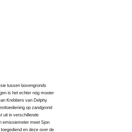
issie tussen bovengronds
gen is het echter nóg mooier
rman Krebbers van Delphy
esttoediening op zandgrond
 uit in verschillende
en emissiemeter meet Sjon
 toegediend en deze over de