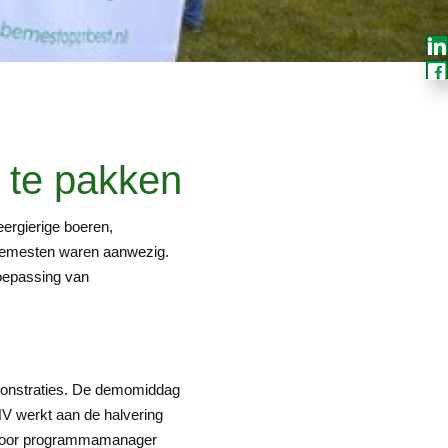
t te pakken
ergierige boeren,
 bemesten waren aanwezig.
toepassing van
monstraties. De demomiddag
LNV werkt aan de halvering
ie door programmamanager