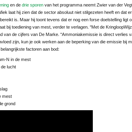
ening
en de
drie sporen
van het programma neemt Zwier van der Vegte
iek laat hij zien dat de sector absoluut niet stilgezeten heeft en dat e
ikt is. Maar hij toont tevens dat er nog een forse doelstelling ligt 
t bij toediening van mest, verder te verlagen. “Met de KringloopWijze
nd van de cijfers van De Marke. “Ammoniakemissie is direct verlies van
nvloed zijn, kun je ook werken aan de beperking van die emissie bij m
 belangrijkste factoren aan bod:
um-N in de mest
de lucht
slag
e mest
 de grond