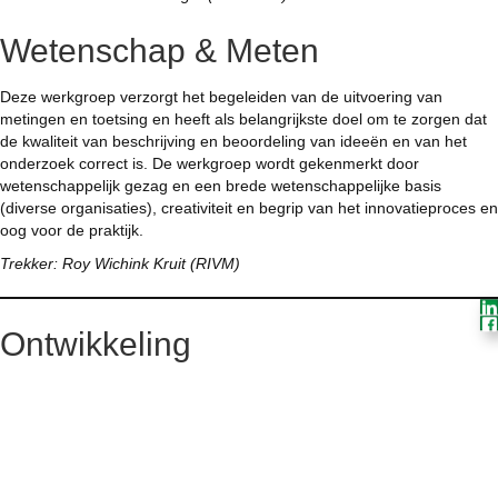
Wetenschap & Meten
Deze werkgroep verzorgt het begeleiden van de uitvoering van
metingen en toetsing en heeft als belangrijkste doel om te zorgen dat
de kwaliteit van beschrijving en beoordeling van ideeën en van het
onderzoek correct is. De werkgroep wordt gekenmerkt door
wetenschappelijk gezag en een brede wetenschappelijke basis
(diverse organisaties), creativiteit en begrip van het innovatieproces en
oog voor de praktijk.
Trekker: Roy Wichink Kruit (RIVM)
Ontwikkeling
Het programma mobiliseert partijen zoals machinefabrikanten en
loonwerkers om bij te dragen aan het programma door het indienen
van ideeën. De werkgroep Innovatie & Ontwikkeling denkt mee over
de ideeën en helpt om ze verder te brengen. Daarom is het werkveld
goed vertegenwoordigd in deze werkgroep.