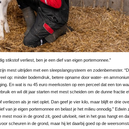
ig stikstof verliest, ben je een dief van eigen portemonnee.”
 zijn mest uitrijden met een sleepslangsysteem en zodenbemester. “Da
t veel op: minder bodemdruk, betere opname door water- en ammoniu
ng. En wat is nu 45 euro meerkosten op een perceel dat een ton waard
uik en wil dit jaar starten met mest scheiden om de dunne fractie effi
erliezen als je niet oplet. Dan geef je vier kilo, maar blijft er drie ov
ief van je eigen portemonnee en belast je het milieu onnodig.” Edwin
 mest mooi in de grond zit, goed uitvloeit, niet in het gras hangt en d
g voor scheuren in de grond, maar hij let daarbij goed op de weersoms