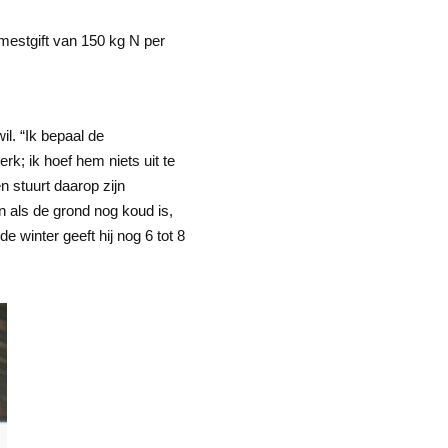
tmestgift van 150 kg N per
l. “Ik bepaal de
k; ik hoef hem niets uit te
 stuurt daarop zijn
n als de grond nog koud is,
e winter geeft hij nog 6 tot 8