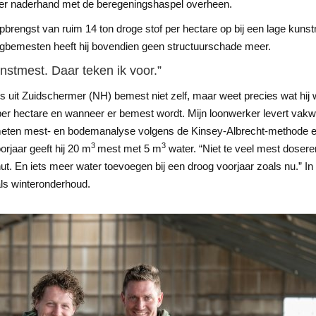
hij er naderhand met de beregeningshaspel overheen.
pbrengst van ruim 14 ton droge stof per hectare op bij een lage kuns
ngbemesten heeft hij bovendien geen structuurschade meer.
nstmest. Daar teken ik voor.”
 uit Zuidschermer (NH) bemest niet zelf, maar weet precies wat hij wi
er hectare en wanneer er bemest wordt. Mijn loonwerker levert vakwer
meten mest- en bodemanalyse volgens de Kinsey-Albrecht-methode en
3
3
orjaar geeft hij 20 m
mest met 5 m
water. “Niet te veel mest dosere
t. En iets meer water toevoegen bij een droog voorjaar zoals nu.” In d
ls winteronderhoud.