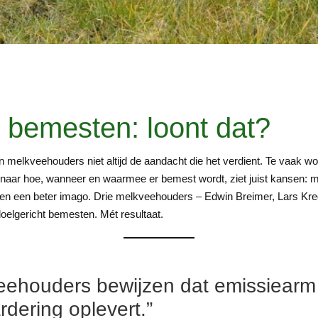
 bemesten: loont dat?
 melkveehouders niet altijd de aandacht die het verdient. Te vaak wo
jkt naar hoe, wanneer en waarmee er bemest wordt, ziet juist kansen:
 en een beter imago. Drie melkveehouders – Edwin Breimer, Lars Krege
oelgericht bemesten. Mét resultaat.
eehouders bewijzen dat emissiear
rdering oplevert.”