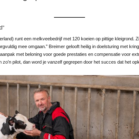
d”
rland) runt een melkveebedrijf met 120 koeien op pittige kleigrond. Zi
rgvuldig mee omgaan.” Breimer gelooft heilig in doelsturing met krin
aanpak met beloning voor goede prestaties en compensatie voor ex
zo’n pilot, dan word je vanzelf gegrepen door het succes dat het ople