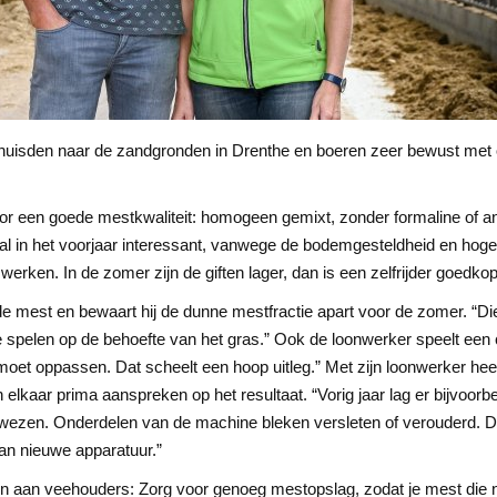
rhuisden naar de zandgronden in Drenthe en boeren zeer bewust met o
oor een goede mestkwaliteit: homogeen gemixt, zonder formaline of an
al in het voorjaar interessant, vanwege de bodemgesteldheid en hoger
 werken. In de zomer zijn de giften lager, dan is een zelfrijder goedkop
 de mest en bewaart hij de dunne mestfractie apart voor de zomer. “Die
e spelen op de behoefte van het gras.” Ook de loonwerker speelt een cr
 moet oppassen. Dat scheelt een hoop uitleg.” Met zijn loonwerker hee
kaar prima aanspreken op het resultaat. “Vorig jaar lag er bijvoorbe
wezen. Onderdelen van de machine bleken versleten of verouderd. Dat
van nieuwe apparatuur.”
en aan veehouders: Zorg voor genoeg mestopslag, zodat je mest die n