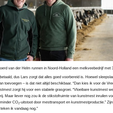
Sjoerd van der Helm runnen in Noord-Holland een melkveebedrijf met 
 betaald, dus Lars zorgt dat alles goed voorbereid is. Hoewel sleepsla
n toevoegen – is dat niet altijd beschikbaar. “Dan kies ik voor de Vred
stmest zorgt hij voor een stabiele grasgroei. “Vloeibare kunstmest w
rij. Maar liever nog zou ik de stikstofruimte van kunstmest inruilen vo
n minder CO
-uitstoot door mesttransport en kunstmestproductie.” Zij
2
teken ik vandaag nog.”