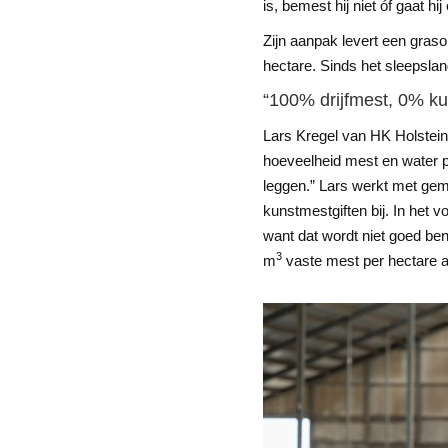
is, bemest hij niet óf gaat 
Zijn aanpak levert een graso
hectare. Sinds het sleepsla
“100% drijfmest, 0% ku
Lars Kregel van HK Holsteins
hoeveelheid mest en water p
leggen.” Lars werkt met ge
kunstmestgiften bij. In het vo
want dat wordt niet goed benu
3
m
vaste mest per hectare a