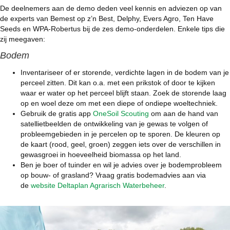
De deelnemers aan de demo deden veel kennis en adviezen op van
de experts van Bemest op z’n Best, Delphy, Evers Agro, Ten Have
Seeds en WPA-Robertus bij de zes demo-onderdelen. Enkele tips die
zij meegaven:
Bodem
Inventariseer of er storende, verdichte lagen in de bodem van je
perceel zitten. Dit kan o.a. met een prikstok of door te kijken
waar er water op het perceel blijft staan. Zoek de storende laag
op en woel deze om met een diepe of ondiepe woeltechniek.
Gebruik de gratis app
OneSoil Scouting
om aan de hand van
satellietbeelden de ontwikkeling van je gewas te volgen of
probleemgebieden in je percelen op te sporen. De kleuren op
de kaart (rood, geel, groen) zeggen iets over de verschillen in
gewasgroei in hoeveelheid biomassa op het land.
Ben je boer of tuinder en wil je advies over je bodemprobleem
op bouw- of grasland? Vraag gratis bodemadvies aan via
de
website Deltaplan Agrarisch Waterbeheer
.