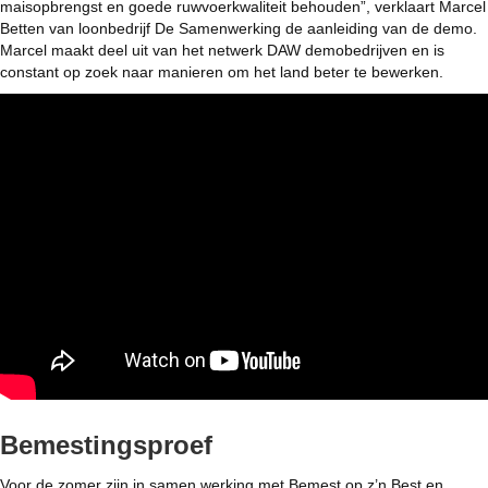
maisopbrengst en goede ruwvoerkwaliteit behouden”, verklaart Marcel
Betten van loonbedrijf De Samenwerking de aanleiding van de demo.
Marcel maakt deel uit van het netwerk DAW demobedrijven en is
constant op zoek naar manieren om het land beter te bewerken.
Bemestingsproef
Voor de zomer zijn in samen werking met Bemest op z’n Best en