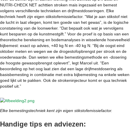
NUTRI-CHECK NET achttien stroken mais ingezaaid en bemest
volgens verschillende technieken en drijfmestdoseringen. Elke
techniek heeft zijn eigen stikstofemissiefactor. “Wat je aan stikstof niet
de lucht in laat vliegen, komt ten goede van het gewas”, is de logische
constatering van de loonwerker. “Dat bepaalt ook wat je vervolgens
kunt besparen op de kunstmestgift.” Voor de proef is op basis van een
theoretische berekening en bodemanalyses in wisselende hoeveelheid
bijbemest: exact op advies, +40 kg N en -40 kg N. “Bij de oogst eind
oktober meten en wegen we de drogestofopbrengst per strook en de
voederwaarde. Dan weten we elke bemestingsmethode en -dosering
de hoogste gewasopbrengst oplevert”, legt Marcel uit. “Een
beoordeling op het oog laat zien dat een lage drijfmestdosering als
basisbemesting in combinatie met extra bijbemesting na enkele weken
goed lijkt uit te pakken. Ook de strokeninjecteur komt er qua techniek
positief uit.”
Elke bemestingstechniek kent zijn eigen stikstofemissiefactor.
Handige tips en adviezen: