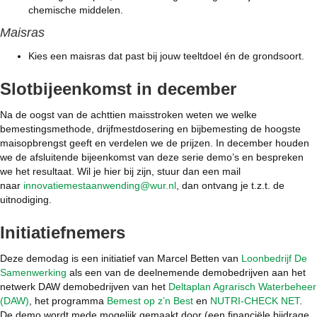
chemische middelen.
Maisras
Kies een maisras dat past bij jouw teeltdoel én de grondsoort.
Slotbijeenkomst in december
Na de oogst van de achttien maisstroken weten we welke
bemestingsmethode, drijfmestdosering en bijbemesting de hoogste
maisopbrengst geeft en verdelen we de prijzen. In december houden
we de afsluitende bijeenkomst van deze serie demo’s en bespreken
we het resultaat. Wil je hier bij zijn, stuur dan een mail
naar
innovatiemestaanwending@wur.nl
, dan ontvang je t.z.t. de
uitnodiging.
Initiatiefnemers
Deze demodag is een initiatief van Marcel Betten van
Loonbedrijf De
Samenwerking
als een van de deelnemende demobedrijven aan het
netwerk DAW demobedrijven van het
Deltaplan Agrarisch Waterbeheer
(DAW)
, het programma
Bemest op z’n Best
en
NUTRI-CHECK NET
.
De demo wordt mede mogelijk gemaakt door (een financiële bijdrage