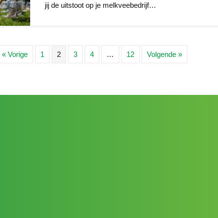
jij de uitstoot op je melkveebedrijf…
« Vorige
1
2
3
4
…
12
Volgende »