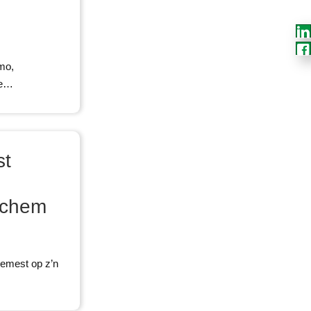
mo,
oe…
st
nchem
emest op z’n