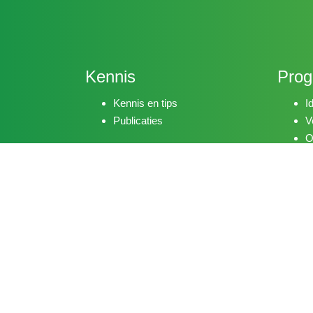
Kennis
Pro
Kennis en tips
I
Publicaties
V
O