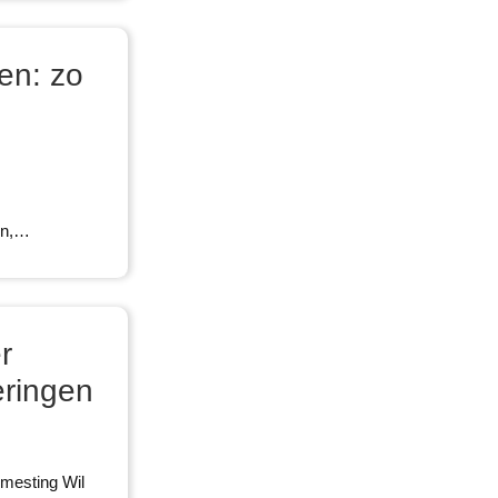
en: zo
en,…
r
eringen
emesting Wil