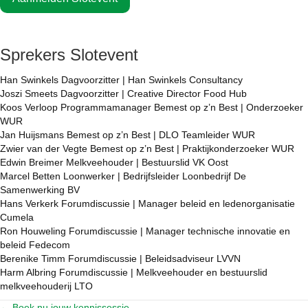
Sprekers Slotevent
Han Swinkels Dagvoorzitter | Han Swinkels Consultancy
Joszi Smeets Dagvoorzitter | Creative Director Food Hub
Koos Verloop Programmamanager Bemest op z’n Best | Onderzoeker
WUR
Jan Huijsmans Bemest op z’n Best | DLO Teamleider WUR
Zwier van der Vegte Bemest op z’n Best | Praktijkonderzoeker WUR
Edwin Breimer Melkveehouder | Bestuurslid VK Oost
Marcel Betten Loonwerker | Bedrijfsleider Loonbedrijf De
Samenwerking BV
Hans Verkerk Forumdiscussie | Manager beleid en ledenorganisatie
Cumela
Ron Houweling Forumdiscussie | Manager technische innovatie en
beleid Fedecom
Berenike Timm Forumdiscussie | Beleidsadviseur LVVN
Harm Albring Forumdiscussie | Melkveehouder en bestuurslid
melkveehouderij LTO
← Boek nu jouw kennissessie