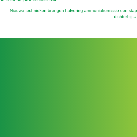
Posts
Nieuwe technieken brengen halvering ammoniakemissie een stap
navigation
dichterbij →