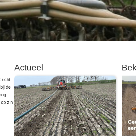
Actueel
Bek
richt
bij de
 nog
 op z’n