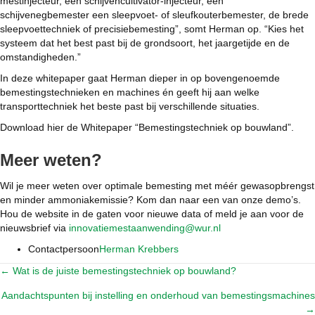
mestinjecteur, een schijvencultivator-injecteur, een
schijvenegbemester een sleepvoet- of sleufkouterbemester, de brede
sleepvoettechniek of precisiebemesting”, somt Herman op. “Kies het
systeem dat het best past bij de grondsoort, het jaargetijde en de
omstandigheden.”
In deze whitepaper gaat Herman dieper in op bovengenoemde
bemestingstechnieken en machines én geeft hij aan welke
transporttechniek het beste past bij verschillende situaties.
Download hier de Whitepaper “Bemestingstechniek op bouwland”.
Meer weten?
Wil je meer weten over optimale bemesting met méér gewasopbrengst
en minder ammoniakemissie? Kom dan naar een van onze demo’s.
Hou de website in de gaten voor nieuwe data of meld je aan voor de
nieuwsbrief via
innovatiemestaanwending@wur.nl
Contactpersoon
Herman Krebbers
← Wat is de juiste bemestingstechniek op bouwland?
Posts
Aandachtspunten bij instelling en onderhoud van bemestingsmachines
navigation
→