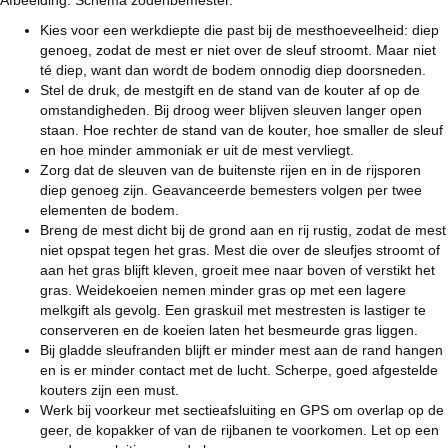
Kies voor een werkdiepte die past bij de mesthoeveelheid: diep
genoeg, zodat de mest er niet over de sleuf stroomt. Maar niet
té diep, want dan wordt de bodem onnodig diep doorsneden.
Stel de druk, de mestgift en de stand van de kouter af op de
omstandigheden. Bij droog weer blijven sleuven langer open
staan. Hoe rechter de stand van de kouter, hoe smaller de sleuf
en hoe minder ammoniak er uit de mest vervliegt.
Zorg dat de sleuven van de buitenste rijen en in de rijsporen
diep genoeg zijn. Geavanceerde bemesters volgen per twee
elementen de bodem.
Breng de mest dicht bij de grond aan en rij rustig, zodat de mest
niet opspat tegen het gras. Mest die over de sleufjes stroomt of
aan het gras blijft kleven, groeit mee naar boven of verstikt het
gras. Weidekoeien nemen minder gras op met een lagere
melkgift als gevolg. Een graskuil met mestresten is lastiger te
conserveren en de koeien laten het besmeurde gras liggen.
Bij gladde sleufranden blijft er minder mest aan de rand hangen
en is er minder contact met de lucht. Scherpe, goed afgestelde
kouters zijn een must.
Werk bij voorkeur met sectieafsluiting en GPS om overlap op de
geer, de kopakker of van de rijbanen te voorkomen. Let op een