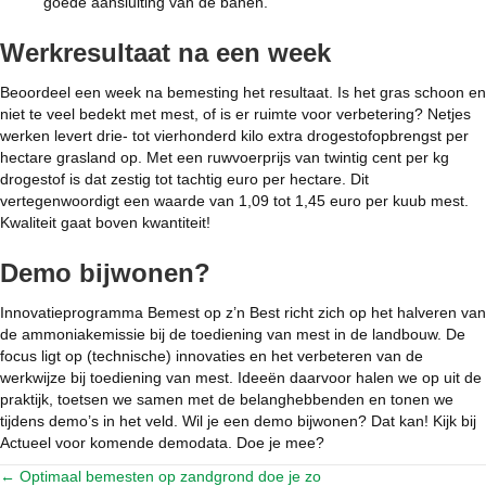
goede aansluiting van de banen.
Werkresultaat na een week
Beoordeel een week na bemesting het resultaat. Is het gras schoon en
niet te veel bedekt met mest, of is er ruimte voor verbetering? Netjes
werken levert drie- tot vierhonderd kilo extra drogestofopbrengst per
hectare grasland op. Met een ruwvoerprijs van twintig cent per kg
drogestof is dat zestig tot tachtig euro per hectare. Dit
vertegenwoordigt een waarde van 1,09 tot 1,45 euro per kuub mest.
Kwaliteit gaat boven kwantiteit!
Demo bijwonen?
Innovatieprogramma Bemest op z’n Best richt zich op het halveren van
de ammoniakemissie bij de toediening van mest in de landbouw. De
focus ligt op (technische) innovaties en het verbeteren van de
werkwijze bij toediening van mest. Ideeën daarvoor halen we op uit de
praktijk, toetsen we samen met de belanghebbenden en tonen we
tijdens demo’s in het veld. Wil je een demo bijwonen? Dat kan! Kijk bij
Actueel voor komende demodata. Doe je mee?
← Optimaal bemesten op zandgrond doe je zo