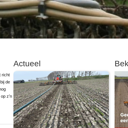
Actueel
Bek
richt
bij de
 nog
 op z’n