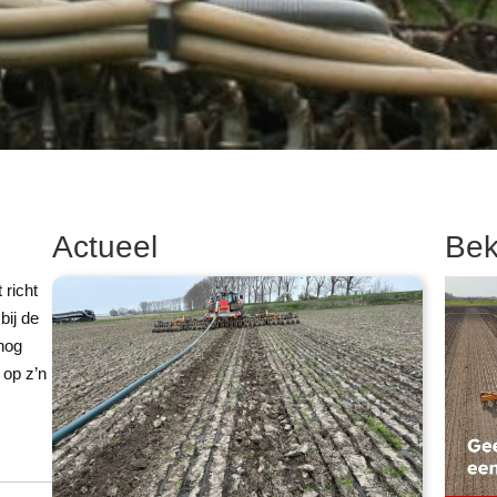
Actueel
Bek
richt
bij de
 nog
 op z’n