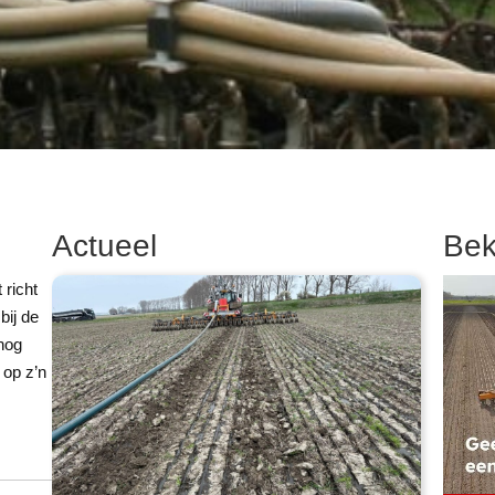
Actueel
Bek
richt
bij de
 nog
 op z’n