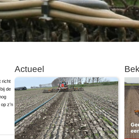
Actueel
Bek
richt
bij de
 nog
 op z’n