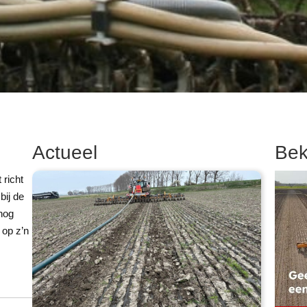
Actueel
Bek
richt
bij de
 nog
 op z’n