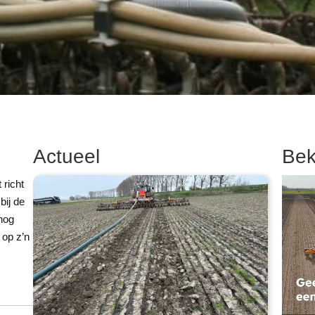
Actueel
Bek
richt
bij de
 nog
 op z’n