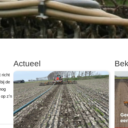
Actueel
Bek
richt
bij de
 nog
 op z’n