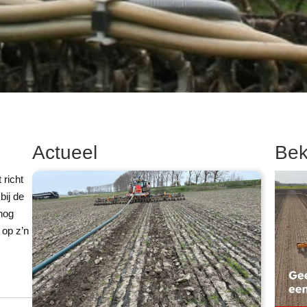
Actueel
Bek
richt
bij de
 nog
 op z’n