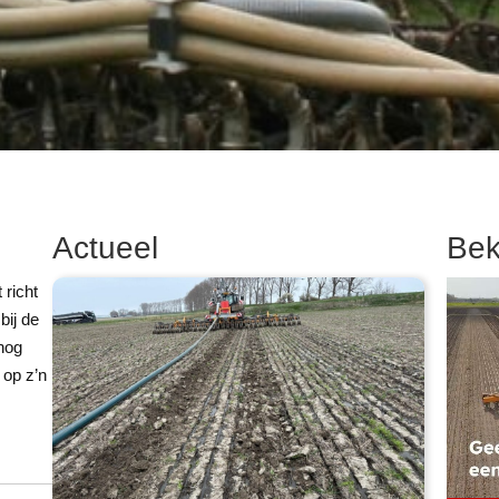
Actueel
Bek
richt
bij de
 nog
 op z’n