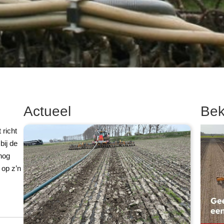
Actueel
Bek
richt
bij de
 nog
 op z’n